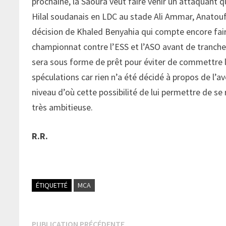
prochaine, la Saoura veut faire venir un attaquant q
Hilal soudanais en LDC au stade Ali Ammar, Anatouf 
décision de Khaled Benyahia qui compte encore fai
championnat contre l’ESS et l’ASO avant de trancher
sera sous forme de prêt pour éviter de commettre l
spéculations car rien n’a été décidé à propos de l’av
niveau d’où cette possibilité de lui permettre de s
très ambitieuse.
R.R.
ÉTIQUETTÉ
MCA
Navigation
Publication
PUBLICATION PRÉCÉDENTE