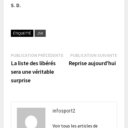
S. D.
ÉTIQUETTÉ
JSK
Navigation
Publication
Publi
PUBLICATION PRÉCÉDENTE
PUBLICATION SUIVANTE
précédente :
suiva
La liste des libérés
Reprise aujourd’hui
de
sera une véritable
l’article
surprise
infosport2
Voir tous les articles de