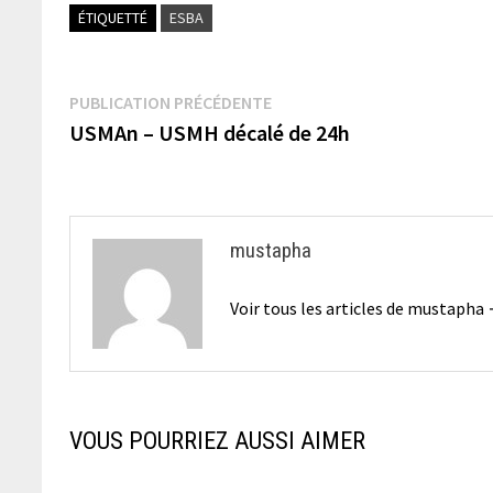
ÉTIQUETTÉ
ESBA
Navigation
Publication
PUBLICATION PRÉCÉDENTE
précédente :
USMAn – USMH décalé de 24h
de
l’article
mustapha
Voir tous les articles de mustapha
VOUS POURRIEZ AUSSI AIMER