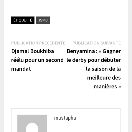
ÉTIQUETTÉ
JSMB
Navigation
Publication
Publi
PUBLICATION PRÉCÉDENTE
PUBLICATION SUIVANTE
précédente :
suiva
Djamal Boukhiba
Benyamina : « Gagner
de
réélu pour un second
le derby pour débuter
l’article
mandat
la saison de la
meilleure des
manières »
mustapha