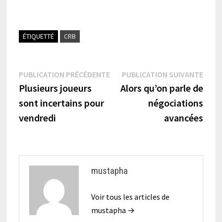
ÉTIQUETTÉ
CRB
Navigation
Publication
Publi
PUBLICATION PRÉCÉDENTE
PUBLICATION SUIVANTE
précédente :
suiva
Plusieurs joueurs
Alors qu’on parle de
de
sont incertains pour
négociations
l’article
vendredi
avancées
mustapha
Voir tous les articles de
mustapha →