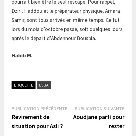
pourrait bien être le seul rescapé. Pour rappel,
Dziri, Haddou et le préparateur physique, Amara
Samir, sont tous arrivés en même temps. Ce fut
lors du mois d’octobre passé, soit quelques jours
après le départ d’Abdennour Bousbia.
Habib M.
ÉTIQUETTÉ
ESBA
Navigation
Publication
Publi
PUBLICATION PRÉCÉDENTE
PUBLICATION SUIVANTE
précédente :
suiva
Revirement de
Aoudjane parti pour
de
situation pour Asli ?
rester
l’article