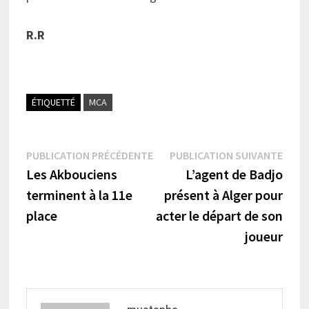
R.R
ÉTIQUETTÉ
MCA
Navigation
Publication
Publi
PUBLICATION PRÉCÉDENTE
PUBLICATION SUIVANTE
précédente :
suiva
Les Akbouciens
L’agent de Badjo
de
terminent à la 11e
présent à Alger pour
l’article
place
acter le départ de son
joueur