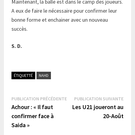
Maintenant, la balle est dans le camp des joueurs.
A eux de faire le nécessaire pour confirmer leur
bonne forme et enchainer avec un nouveau
succès.
S. D.
ÉTIQUETTÉ
NAHD
Navigation
Publication
Publi
PUBLICATION PRÉCÉDENTE
PUBLICATION SUIVANTE
précédente :
suiva
Achour : « Il faut
Les U21 joueront au
de
confirmer face à
20-Août
l’article
Saida »