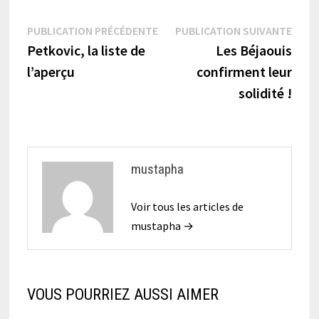
Navigation
Publication
Publi
PUBLICATION PRÉCÉDENTE
PUBLICATION SUIVANTE
précédente :
suiva
Petkovic, la liste de
Les Béjaouis
de
l’aperçu
confirment leur
l’article
solidité !
mustapha
Voir tous les articles de
mustapha →
VOUS POURRIEZ AUSSI AIMER