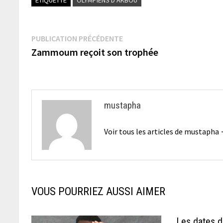
Navigation
Publication
PUBLICATION PRÉCÉDENTE
précédente :
Zammoum reçoit son trophée
de
l’article
mustapha
Voir tous les articles de mustapha
VOUS POURRIEZ AUSSI AIMER
Les dates 