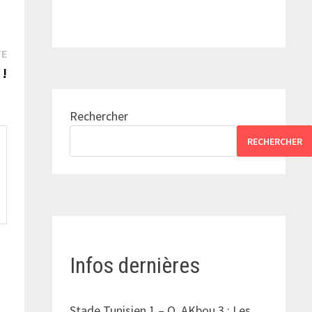
Publication
TE
suivante :
 !
Rechercher
RECHERCHER
Infos dernières
Stade Tunisien 1 – O. AKbou 3 : Les