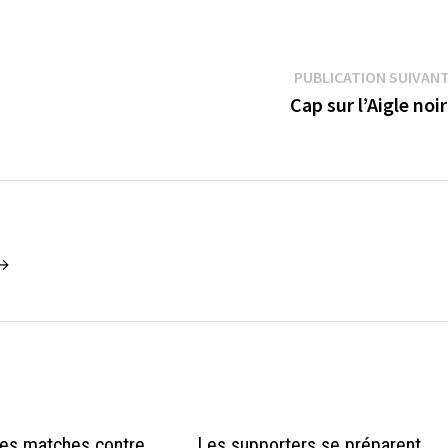
PUBLICATION SUIVAN
Cap sur l’Aigle noir
 →
des matches contre
Les supporters se préparent