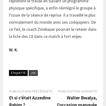
reprendre le travail en suivant un programme
physique spécifique, a enfin réintégré le groupe à
l’issue de la séance de reprise. Il a travaillé le plus
normalement du monde avec ses coéquipiers. De
ce fait, le coach Zinnbauer pourrait le retenir dans
la liste des 18 dans ce match à fort enjeu.
W. K.
ÉTIQUETTÉ
JSK
Navigation
Publication
Publi
PUBLICATION PRÉCÉDENTE
PUBLICATION SUIVANTE
précédente :
suiva
Et si c’était Azzedine
Walter Bwalya,
de
Rahim ?
l’occasion manquée