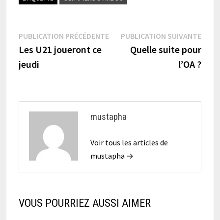
Navigation
Publication
Publi
PUBLICATION PRÉCÉDENTE
PUBLICATION SUIVANTE
précédente :
suiva
Les U21 joueront ce
Quelle suite pour
de
jeudi
l’OA ?
l’article
mustapha
Voir tous les articles de
mustapha →
VOUS POURRIEZ AUSSI AIMER