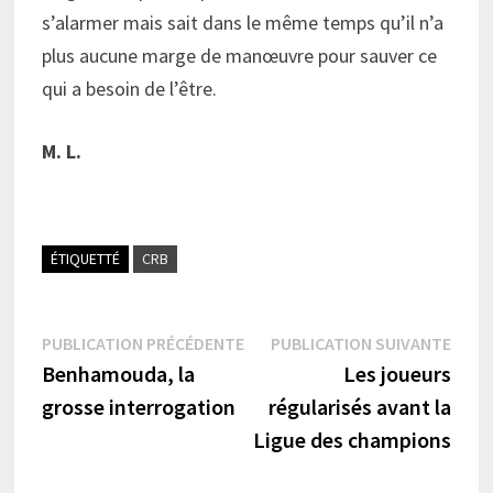
s’alarmer mais sait dans le même temps qu’il n’a
plus aucune marge de manœuvre pour sauver ce
qui a besoin de l’être.
M. L.
ÉTIQUETTÉ
CRB
Navigation
Publication
Publi
PUBLICATION PRÉCÉDENTE
PUBLICATION SUIVANTE
précédente :
suiva
Benhamouda, la
Les joueurs
de
grosse interrogation
régularisés avant la
l’article
Ligue des champions