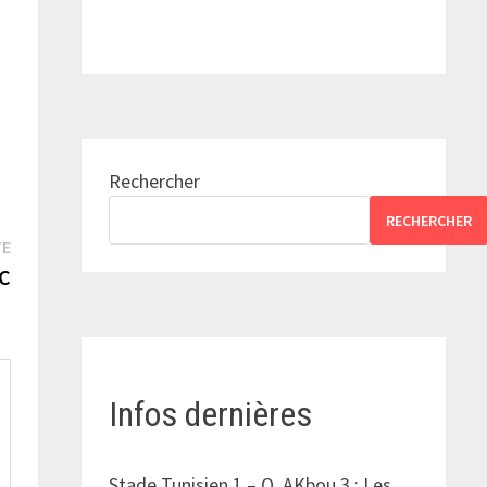
Rechercher
RECHERCHER
Publication
TE
suivante :
OC
Infos dernières
Stade Tunisien 1 – O. AKbou 3 : Les