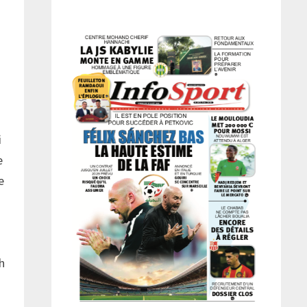
i
e
e
h