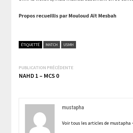
Propos recueillis par Mouloud Aït Mesbah
ÉTIQUETTÉ
MATCH
USMH
Navigation
Publication
PUBLICATION PRÉCÉDENTE
précédente :
NAHD 1 – MCS 0
de
l’article
mustapha
Voir tous les articles de mustapha