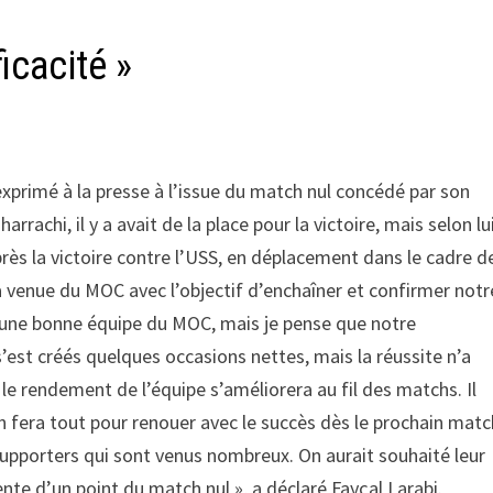
icacité »
exprimé à la presse à l’issue du match nul concédé par son
rrachi, il y a avait de la place pour la victoire, mais selon lu
près la victoire contre l’USS, en déplacement dans le cadre d
a venue du MOC avec l’objectif d’enchaîner et confirmer notr
 une bonne équipe du MOC, mais je pense que notre
’est créés quelques occasions nettes, mais la réussite n’a
le rendement de l’équipe s’améliorera au fil des matchs. Il
 fera tout pour renouer avec le succès dès le prochain matc
upporters qui sont venus nombreux. On aurait souhaité leur
nte d’un point du match nul », a déclaré Fayçal Larabi.