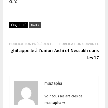
O. Y.
ÉTIQUETTÉ
NAHD
Navigation
Publication
Publi
PUBLICATION PRÉCÉDENTE
PUBLICATION SUIVANTE
précédente :
suiva
Ighil appelle à l’union
Aïchi et Nessakh dans
de
les 17
l’article
mustapha
Voir tous les articles de
mustapha →