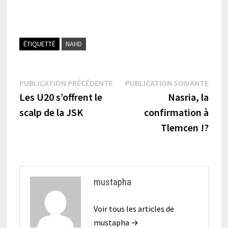
ÉTIQUETTÉ
NAHD
Navigation
Publication
Publi
PUBLICATION PRÉCÉDENTE
PUBLICATION SUIVANTE
précédente :
suiva
Les U20 s’offrent le
Nasria, la
de
scalp de la JSK
confirmation à
l’article
Tlemcen !?
mustapha
Voir tous les articles de
mustapha →