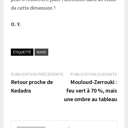
de cette dimension ?
O. Y.
ÉTIQUETTÉ
NAHD
Navigation
Publication
Publi
PUBLICATION PRÉCÉDENTE
PUBLICATION SUIVANTE
précédente :
suiva
Retour proche de
Mouloud-Zerrouki :
de
Kedadra
feu vert à 70 %, mais
l’article
une ombre au tableau