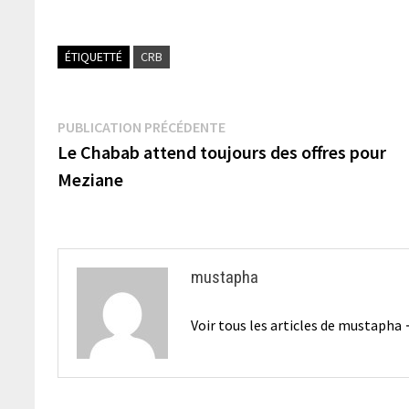
ÉTIQUETTÉ
CRB
Navigation
Publication
PUBLICATION PRÉCÉDENTE
précédente :
Le Chabab attend toujours des offres pour
de
Meziane
l’article
mustapha
Voir tous les articles de mustapha