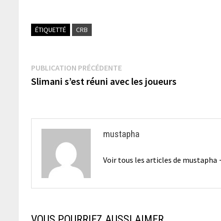
ÉTIQUETTÉ
CRB
Navigation
Publication
PUBLICATION PRÉCÉDENTE
précédente :
Slimani s’est réuni avec les joueurs
de
l’article
mustapha
Voir tous les articles de mustapha
VOUS POURRIEZ AUSSI AIMER