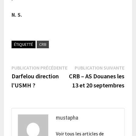
N. S.
ÉTIQUETTÉ
CRB
Navigation
Publication
Publi
PUBLICATION PRÉCÉDENTE
PUBLICATION SUIVANTE
précédente :
suiva
Darfelou direction
CRB – AS Douanes les
de
l’USMH ?
13 et 20 septembres
l’article
mustapha
Voir tous les articles de