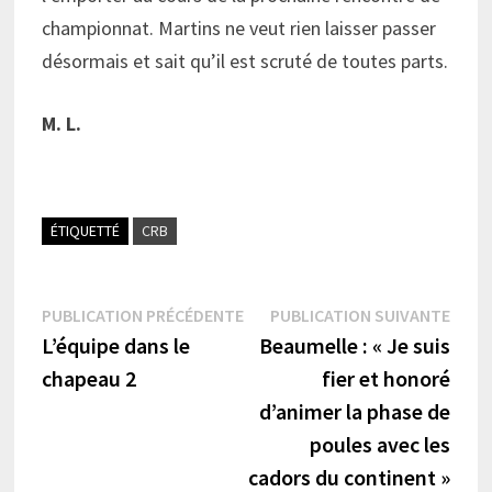
championnat. Martins ne veut rien laisser passer
désormais et sait qu’il est scruté de toutes parts.
M. L.
ÉTIQUETTÉ
CRB
Navigation
Publication
Publi
PUBLICATION PRÉCÉDENTE
PUBLICATION SUIVANTE
précédente :
suiva
L’équipe dans le
Beaumelle : « Je suis
de
chapeau 2
fier et honoré
l’article
d’animer la phase de
poules avec les
cadors du continent »