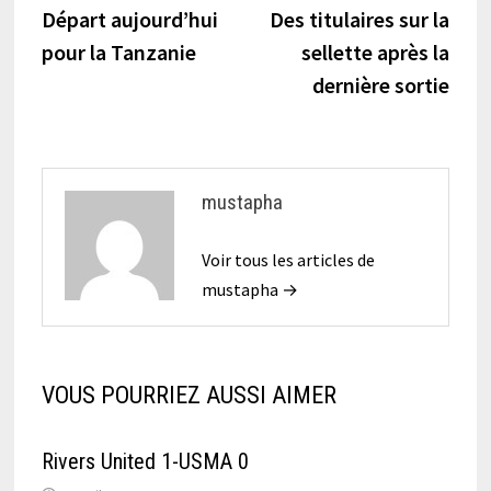
précédente :
suiva
Départ aujourd’hui
Des titulaires sur la
de
pour la Tanzanie
sellette après la
l’article
dernière sortie
mustapha
Voir tous les articles de
mustapha →
VOUS POURRIEZ AUSSI AIMER
Rivers United 1-USMA 0