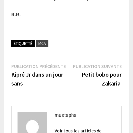
R.R.
ÉTIQUETTÉ
MCA
Navigation
Publication
Publi
PUBLICATION PRÉCÉDENTE
PUBLICATION SUIVANTE
précédente :
suiva
Kipré Jr dans un jour
Petit bobo pour
de
sans
Zakaria
l’article
mustapha
Voir tous les articles de