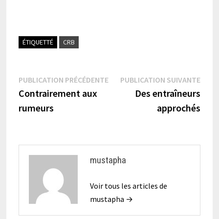
ÉTIQUETTÉ
CRB
Navigation
Publication
Publi
PUBLICATION PRÉCÉDENTE
PUBLICATION SUIVANTE
précédente :
suiva
Contrairement aux
Des entraîneurs
de
rumeurs
approchés
l’article
mustapha
Voir tous les articles de
mustapha →