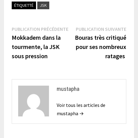
ÉTIQUETTÉ
JSK
Navigation
Publication
Publi
PUBLICATION PRÉCÉDENTE
PUBLICATION SUIVANTE
précédente :
suiva
Mokkadem dans la
Bouras très critiqué
de
tourmente, la JSK
pour ses nombreux
l’article
sous pression
ratages
mustapha
Voir tous les articles de
mustapha →