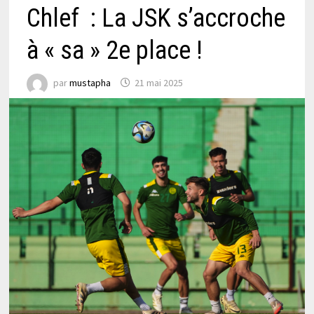
Chlef : La JSK s’accroche
à « sa » 2e place !
par
mustapha
21 mai 2025