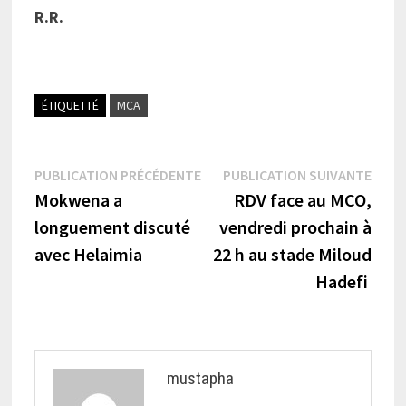
R.R.
ÉTIQUETTÉ
MCA
Navigation
Publication
Publi
PUBLICATION PRÉCÉDENTE
PUBLICATION SUIVANTE
précédente :
suiva
Mokwena a
RDV face au MCO,
de
longuement discuté
vendredi prochain à
l’article
avec Helaimia
22 h au stade Miloud
Hadefi
mustapha