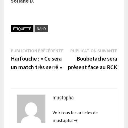
Sofiane D.
ÉTIQUETTÉ
NAHD
Navigation
Publication
Publi
PUBLICATION PRÉCÉDENTE
PUBLICATION SUIVANTE
précédente :
suiva
Harfouche : « Ce sera
Boubetache sera
de
un match très serré »
présent face au RCK
l’article
mustapha
Voir tous les articles de
mustapha →