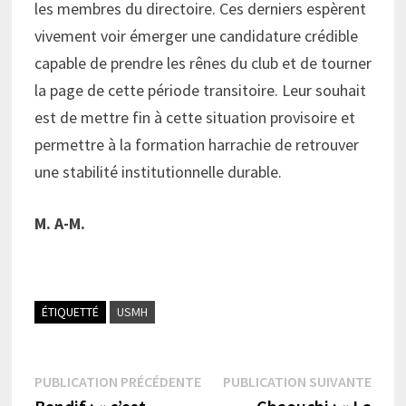
les membres du directoire. Ces derniers espèrent
vivement voir émerger une candidature crédible
capable de prendre les rênes du club et de tourner
la page de cette période transitoire. Leur souhait
est de mettre fin à cette situation provisoire et
permettre à la formation harrachie de retrouver
une stabilité institutionnelle durable.
M. A-M.
ÉTIQUETTÉ
USMH
Navigation
Publication
Publi
PUBLICATION PRÉCÉDENTE
PUBLICATION SUIVANTE
précédente :
suiva