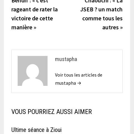
Bendif : « c’est
Chaouchi : « La
de
rageant de rater la
JSEB ? un match
l’article
victoire de cette
comme tous les
manière »
autres »
mustapha
Voir tous les articles de
mustapha →
VOUS POURRIEZ AUSSI AIMER
Ultime séance à Zioui