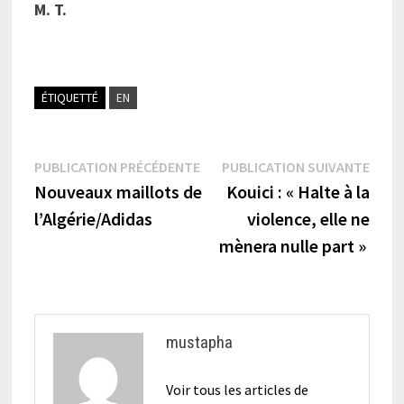
M. T.
ÉTIQUETTÉ
EN
Navigation
Publication
Publi
PUBLICATION PRÉCÉDENTE
PUBLICATION SUIVANTE
précédente :
suiva
Nouveaux maillots de
Kouici : « Halte à la
de
l’Algérie/Adidas
violence, elle ne
l’article
mènera nulle part »
mustapha
Voir tous les articles de