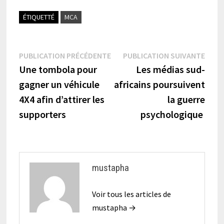
ÉTIQUETTÉ
MCA
Navigation
Publication
Publi
PUBLICATION PRÉCÉDENTE
PUBLICATION SUIVANTE
précédente :
suiva
Une tombola pour
Les médias sud-
de
gagner un véhicule
africains poursuivent
l’article
4X4 afin d’attirer les
la guerre
supporters
psychologique
mustapha
Voir tous les articles de
mustapha →