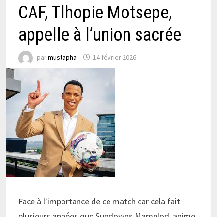
CAF, Tlhopie Motsepe,
appelle à l’union sacrée
par
mustapha
14 février 2026
Face à l’importance de ce match car cela fait
plusieurs années que Sundowns Mamelodi anime