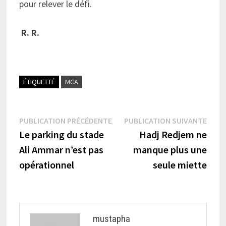
pour relever le défi.
R. R.
ÉTIQUETTÉ
MCA
Navigation
Publication
Publi
PUBLICATION PRÉCÉDENTE
PUBLICATION SUIVANTE
précédente :
suiva
Le parking du stade
Hadj Redjem ne
de
Ali Ammar n’est pas
manque plus une
l’article
opérationnel
seule miette
mustapha