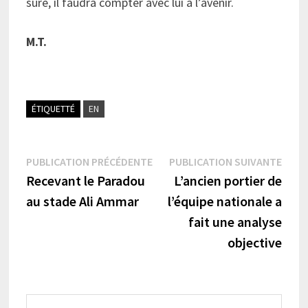
sûre, il faudra compter avec lui à l’avenir.
M.T.
ÉTIQUETTÉ
EN
Navigation
Publication
Publi
PUBLICATION PRÉCÉDENTE
PUBLICATION SUIVANTE
précédente :
suiva
Recevant le Paradou
L’ancien portier de
de
au stade Ali Ammar
l’équipe nationale a
l’article
fait une analyse
objective