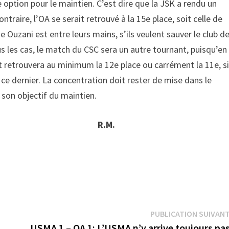
e option pour le maintien. C’est dire que la JSK a rendu un
traire, l’OA se serait retrouvé à la 15e place, soit celle de
 Ouzani est entre leurs mains, s’ils veulent sauver le club d
tous les cas, le match du CSC sera un autre tournant, puisqu’en
et retrouvera au minimum la 12e place ou carrément la 11e, s
 ce dernier. La concentration doit rester de mise dans le
e son objectif du maintien.
R.M.
PUBLICATION SUIVAN
USMA 1 – OA 1: L’USMA n’y arrive toujours p