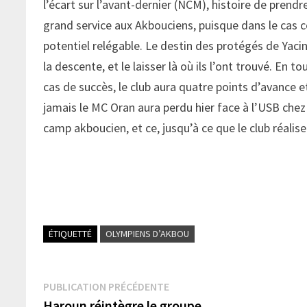
l’écart sur l’avant-dernier (NCM), histoire de prendr
grand service aux Akbouciens, puisque dans le cas con
potentiel relégable. Le destin des protégés de Yacine
la descente, et le laisser là où ils l’ont trouvé. En 
cas de succès, le club aura quatre points d’avance 
jamais le MC Oran aura perdu hier face à l’USB chez
camp akboucien, et ce, jusqu’à ce que le club réalis
ÉTIQUETTÉ
OLYMPIENS D’AKBOU
Navigation
Publication
PUBLICATION PRÉCÉDENTE
précédente :
Haroun réintègre le groupe