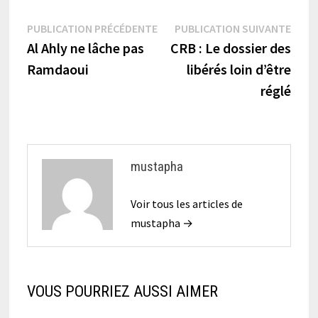
Navigation
Publication
Publi
PUBLICATION PRÉCÉDENTE
PUBLICATION SUIVANTE
précédente :
suiva
Al Ahly ne lâche pas
CRB : Le dossier des
de
Ramdaoui
libérés loin d’être
l’article
réglé
mustapha
Voir tous les articles de
mustapha →
VOUS POURRIEZ AUSSI AIMER