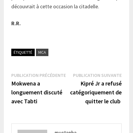
découvrait à cette occasion la citadelle.
R.R.
ÉTIQUETTÉ
MCA
Navigation
Publication
Publi
PUBLICATION PRÉCÉDENTE
PUBLICATION SUIVANTE
précédente :
suiva
Mokwena a
Kipré Jr a refusé
de
longuement discuté
catégoriquement de
l’article
avec Tabti
quitter le club
mustapha