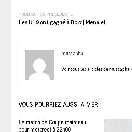
Navigation
Publication
PUBLICATION PRÉCÉDENTE
précédente :
Les U19 ont gagné à Bordj Menaiel
de
l’article
mustapha
Voir tous les articles de mustapha
VOUS POURRIEZ AUSSI AIMER
Le match de Coupe maintenu
pour mercredi à 22h00