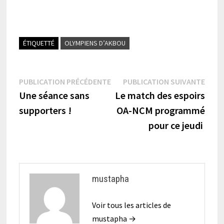
ÉTIQUETTÉ
OLYMPIENS D’AKBOU
Navigation
Publication
Publi
PUBLICATION PRÉCÉDENTE
PUBLICATION SUIVANTE
précédente :
suiva
Une séance sans
Le match des espoirs
de
supporters !
OA-NCM programmé
l’article
pour ce jeudi
mustapha
Voir tous les articles de
mustapha →