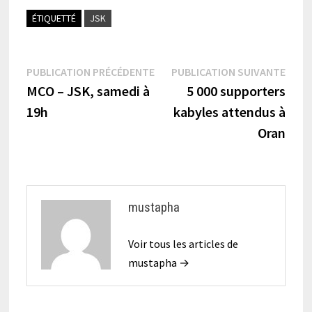
ÉTIQUETTÉ
JSK
Navigation
Publication
Publi
PUBLICATION PRÉCÉDENTE
PUBLICATION SUIVANTE
précédente :
suiva
MCO – JSK, samedi à
5 000 supporters
de
19h
kabyles attendus à
l’article
Oran
mustapha
Voir tous les articles de
mustapha →