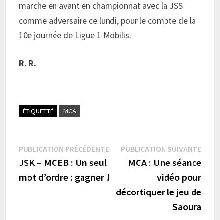
marche en avant en championnat avec la JSS
comme adversaire ce lundi, pour le compte de la
10e journée de Ligue 1 Mobilis.
R. R.
ÉTIQUETTÉ
MCA
Navigation
Publication
Publi
PUBLICATION PRÉCÉDENTE
PUBLICATION SUIVANTE
précédente :
suiva
JSK – MCEB : Un seul
MCA : Une séance
de
mot d’ordre : gagner !
vidéo pour
l’article
décortiquer le jeu de
Saoura