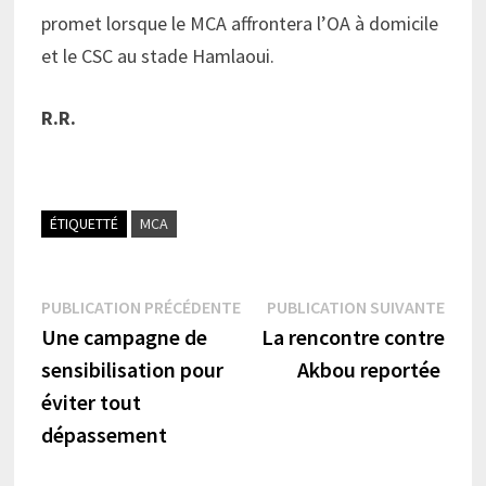
promet lorsque le MCA affrontera l’OA à domicile
et le CSC au stade Hamlaoui.
R.R.
ÉTIQUETTÉ
MCA
Navigation
Publication
Publi
PUBLICATION PRÉCÉDENTE
PUBLICATION SUIVANTE
précédente :
suiva
Une campagne de
La rencontre contre
de
sensibilisation pour
Akbou reportée
l’article
éviter tout
dépassement