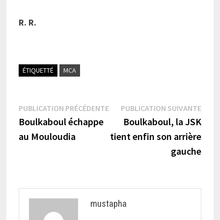
R. R.
ÉTIQUETTÉ
MCA
Navigation
Publication
Publi
PUBLICATION PRÉCÉDENTE
PUBLICATION SUIVANTE
précédente :
suiva
Boulkaboul échappe
Boulkaboul, la JSK
de
au Mouloudia
tient enfin son arrière
l’article
gauche
mustapha