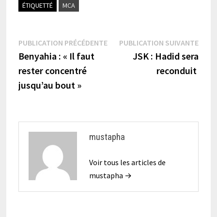
ÉTIQUETTÉ
MCA
Navigation
Publication
Publi
PUBLICATION PRÉCÉDENTE
PUBLICATION SUIVANTE
précédente :
suiva
Benyahia : « Il faut
JSK : Hadid sera
de
rester concentré
reconduit
l’article
jusqu’au bout »
mustapha
Voir tous les articles de
mustapha →