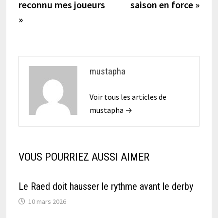
reconnu mes joueurs
saison en force »
l’article
»
mustapha
Voir tous les articles de
mustapha →
VOUS POURRIEZ AUSSI AIMER
Le Raed doit hausser le rythme avant le derby
10 mars 2026