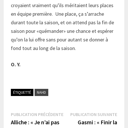
croyaient vraiment qu’ils méritaient leurs places
en équipe première. Une place, ça s’arrache
durant toute la saison, et on attend pas la fin de
saison pour «quémander» une chance et espérer
qu’on la lui offre sans pour autant se donner à
fond tout au long de la saison.
O. Y.
ÉTIQUETTÉ
NAHD
Navigation
Publication
Publi
PUBLICATION PRÉCÉDENTE
PUBLICATION SUIVANTE
précédente :
suiva
Alliche : « Je n’ai pas
Gasmi : « Finir la
de