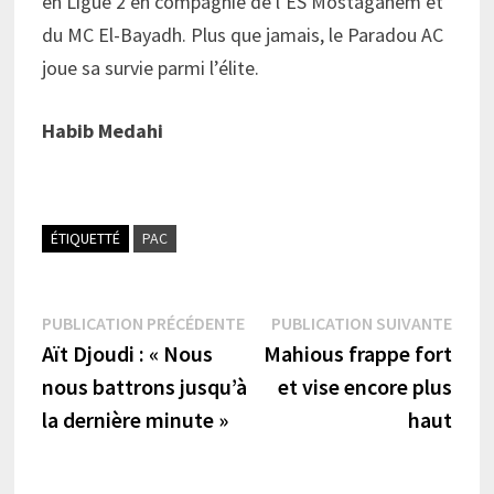
en Ligue 2 en compagnie de l’ES Mostaganem et
du MC El-Bayadh. Plus que jamais, le Paradou AC
joue sa survie parmi l’élite.
Habib Medahi
ÉTIQUETTÉ
PAC
Navigation
Publication
Publi
PUBLICATION PRÉCÉDENTE
PUBLICATION SUIVANTE
précédente :
suiva
Aït Djoudi : « Nous
Mahious frappe fort
de
nous battrons jusqu’à
et vise encore plus
l’article
la dernière minute »
haut