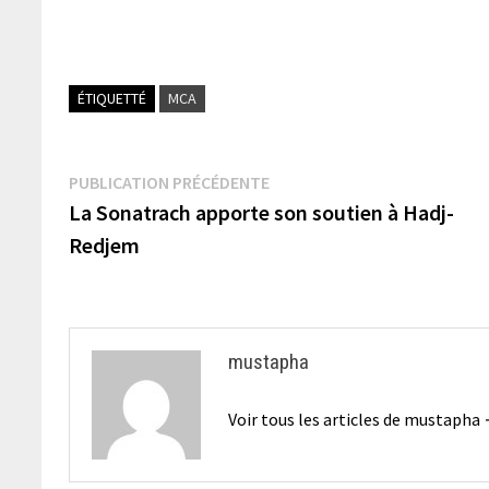
ÉTIQUETTÉ
MCA
Navigation
Publication
PUBLICATION PRÉCÉDENTE
précédente :
La Sonatrach apporte son soutien à Hadj-
de
Redjem
l’article
mustapha
Voir tous les articles de mustapha