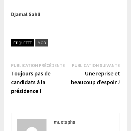
Djamal Sahli
ÉTIQUETTÉ
MOB
Navigation
Publication
Publi
PUBLICATION PRÉCÉDENTE
PUBLICATION SUIVANTE
précédente :
suiva
Toujours pas de
Une reprise et
de
candidats à la
beaucoup d’espoir !
l’article
présidence !
mustapha