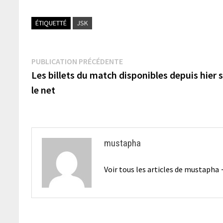
ÉTIQUETTÉ
JSK
Navigation
Publication
PUBLICATION PRÉCÉDENTE
précédente :
Les billets du match disponibles depuis hier 
de
le net
l’article
mustapha
Voir tous les articles de mustapha