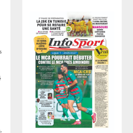
s
é
,