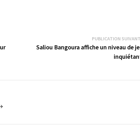
PUBLICATION SUIVAN
sur
Saliou Bangoura affiche un niveau de j
inquiéta
 →