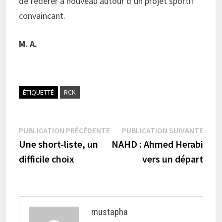
de fédérer à nouveau autour d’un projet sportif
convaincant.
M. A.
ÉTIQUETTÉ
RCK
Navigation
Publication
Publi
PUBLICATION PRÉCÉDENTE
PUBLICATION SUIVANTE
précédente :
suiva
Une short-liste, un
NAHD : Ahmed Herabi
de
difficile choix
vers un départ
l’article
mustapha