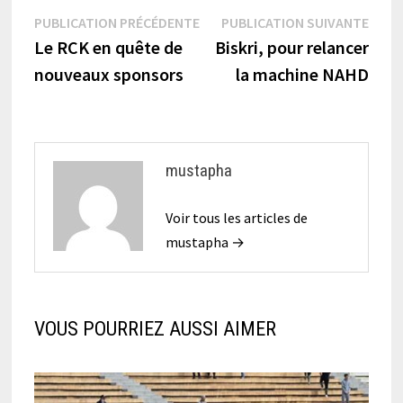
Navigation
Publication
Publi
PUBLICATION PRÉCÉDENTE
PUBLICATION SUIVANTE
précédente :
suiva
Le RCK en quête de
Biskri, pour relancer
de
nouveaux sponsors
la machine NAHD
l’article
mustapha
Voir tous les articles de
mustapha →
VOUS POURRIEZ AUSSI AIMER