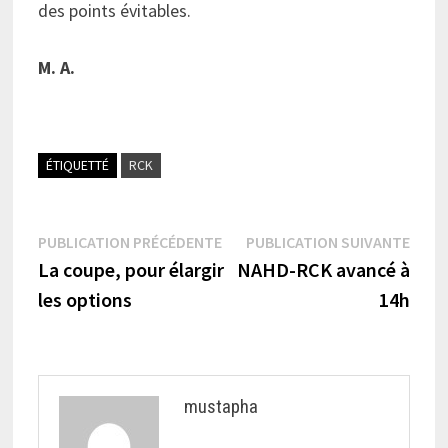
des points évitables.
M. A.
ÉTIQUETTÉ
RCK
Navigation
Publication
Publi
PUBLICATION PRÉCÉDENTE
PUBLICATION SUIVANTE
précédente :
suiva
La coupe, pour élargir
NAHD-RCK avancé à
de
les options
14h
l’article
mustapha